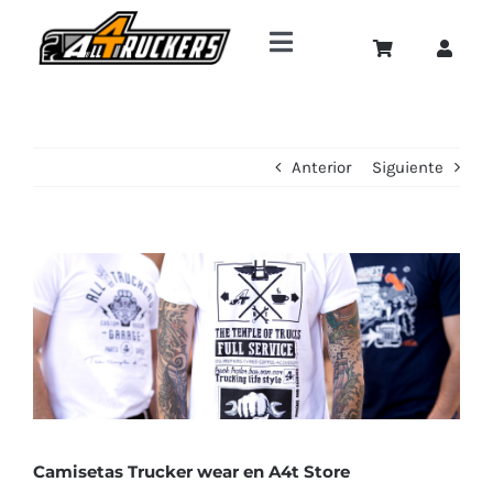
Saltar
al
Toggle
contenido
Navigation
Inicio
Anterior
Siguiente
SHOP ONLINE
Blog
Ver
imagen
Contacto
más
grande
Camisetas Trucker wear en A4t Store