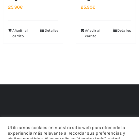
25,90
€
25,90
€
Añadir al
Detalles
Añadir al
Detalles
carrito
carrito
Utilizamos cookies en nuestro sitio web para ofrecerle la
experiencia más relevante al recordar sus preferencias y
visitas repetidas. Al hacer clic en "Aceptar todo", usted