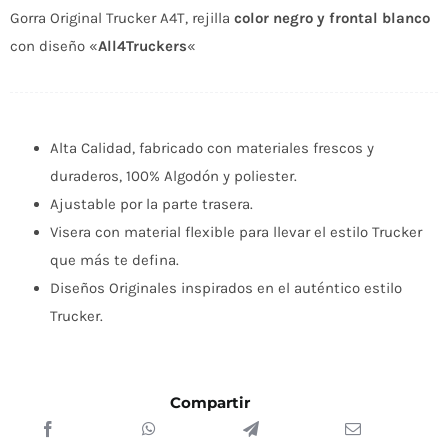
A4T
Gorra Original Trucker A4T, rejilla
color negro y frontal blanco
-
con diseño «
All4Truckers
«
All4Truckers
Negro-
Blanco
cantidad
Alta Calidad, fabricado con materiales frescos y
duraderos, 100% Algodón y poliester.
Ajustable por la parte trasera.
Visera con material flexible para llevar el estilo Trucker
que más te defina.
Diseños Originales inspirados en el auténtico estilo
Trucker.
Compartir