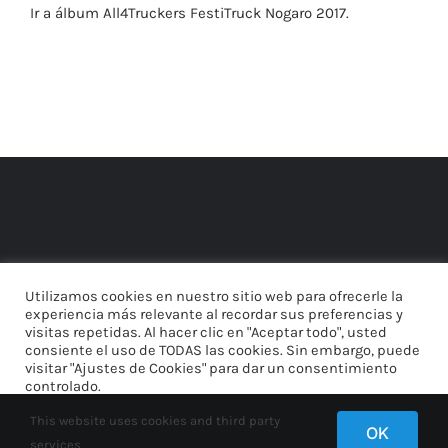
Ir a álbum All4Truckers FestiTruck Nogaro 2017.
Utilizamos cookies en nuestro sitio web para ofrecerle la
experiencia más relevante al recordar sus preferencias y
visitas repetidas. Al hacer clic en "Aceptar todo", usted
consiente el uso de TODAS las cookies. Sin embargo, puede
visitar "Ajustes de Cookies" para dar un consentimiento
controlado.
ALL4TRUCKERS
© Todos los derechos reservados
This website uses cookies and third party
Aceptar todo
Ajustes de Cookies
OK
Política de privacidad y protección de datos
services.